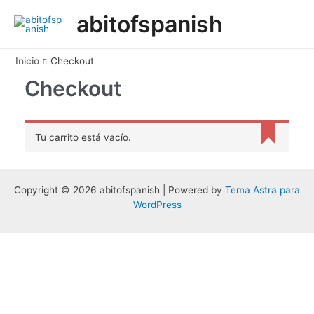
Ir
abitofspanish
al
Main
contenido
Men
Inicio
Checkout
Checkout
Tu carrito está vacío.
Copyright © 2026 abitofspanish | Powered by
Tema Astra para
WordPress