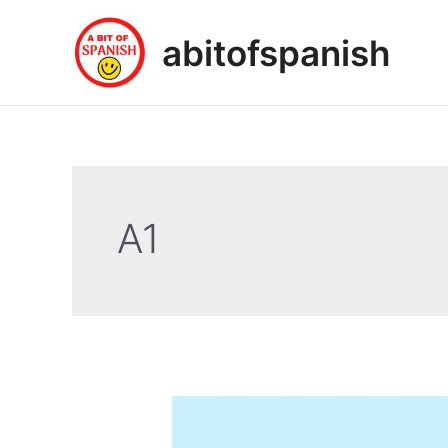
Ir
al
abitofspanish
contenido
A1