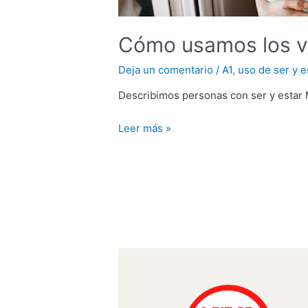
Cómo usamos los ve
Deja un comentario
/
A1
,
uso de ser y e
Describimos personas con ser y estar 
Cómo
Leer más »
usamos
los
verbos
ser
y
estar