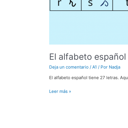
El alfabeto español
Deja un comentario
/
A1
/ Por
Nadja
El alfabeto español tiene 27 letras. A
El
Leer más »
alfabeto
español