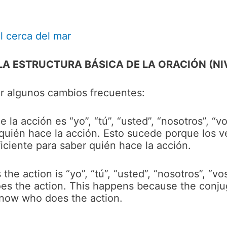
el cerca del mar
A ESTRUCTURA BÁSICA DE LA ORACIÓN (NIV
er algunos cambios frecuentes:
 la acción es “yo”, “tú”, “usted”, “nosotros”, “
uién hace la acción. Esto sucede porque los v
iciente para saber quién hace la acción.
he action is “yo”, “tú”, “usted”, “nosotros”, “v
oes the action. This happens because the conju
know who does the action.