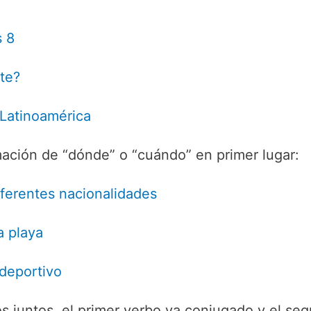
s 8
te?
Latinoamérica
mación de “dónde” o “cuándo” en primer lugar:
iferentes nacionalidades
a playa
ideportivo
 juntos, el primer verbo va conjugado y el segu