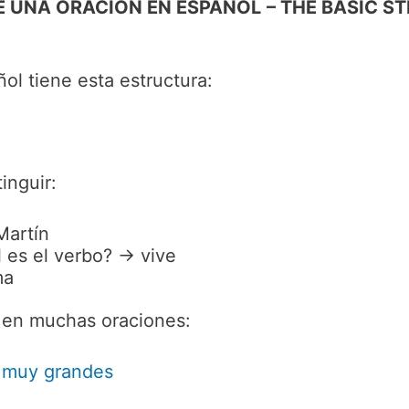
E UNA ORACIÓN EN ESPAÑOL
– THE BASIC S
ol tiene esta estructura:
inguir:
Martín
l es el verbo? → vive
ma
 en muchas oraciones:
s muy grandes