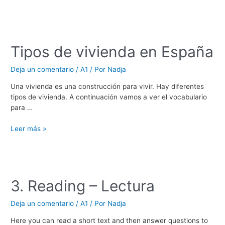
de
la
oración
en
Tipos de vivienda en España
español
Deja un comentario
/
A1
/ Por
Nadja
Una vivienda es una construcción para vivir. Hay diferentes
tipos de vivienda. A continuación vamos a ver el vocabulario
para …
Tipos
Leer más »
de
vivienda
en
España
3. Reading – Lectura
Deja un comentario
/
A1
/ Por
Nadja
Here you can read a short text and then answer questions to