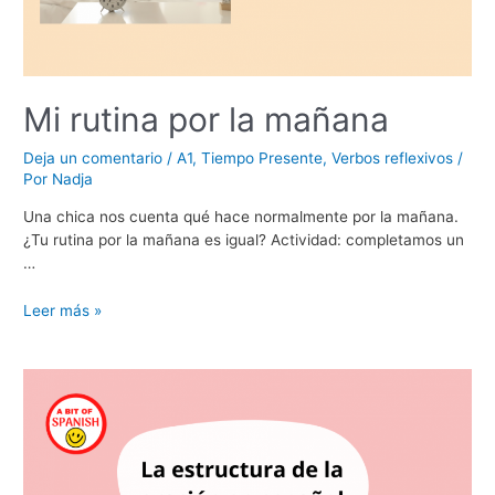
Mi rutina por la mañana
Deja un comentario
/
A1
,
Tiempo Presente
,
Verbos reflexivos
/
Por
Nadja
Una chica nos cuenta qué hace normalmente por la mañana.
¿Tu rutina por la mañana es igual? Actividad: completamos un
…
Mi
Leer más »
rutina
por
la
mañana