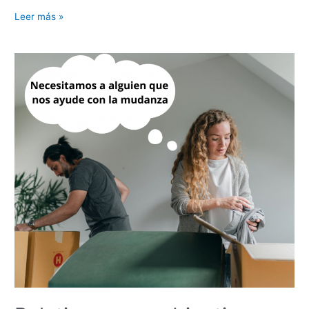
Ser
Leer más »
y
estar
–
B1