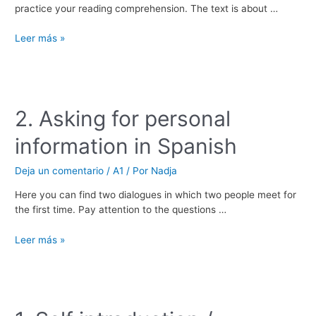
practice your reading comprehension. The text is about …
3.
Leer más »
Reading
–
Lectura
2. Asking for personal
information in Spanish
Deja un comentario
/
A1
/ Por
Nadja
Here you can find two dialogues in which two people meet for
the first time. Pay attention to the questions …
2.
Leer más »
Asking
for
personal
information
in